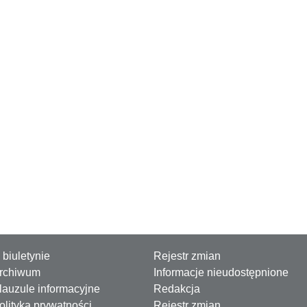
 biuletynie
Rejestr zmian
rchiwum
Informacje nieudostępnione
lauzule informacyjne
Redakcja
olityka prywatności
Rejestr zmian