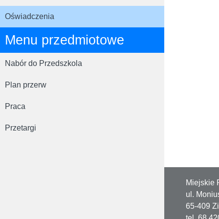
Oświadczenia
Menu przedmiotowe
Nabór do Przedszkola
Plan przerw
Praca
Przetargi
Miejskie 
ul. Moniu
65-409 Z
tel. 68 4