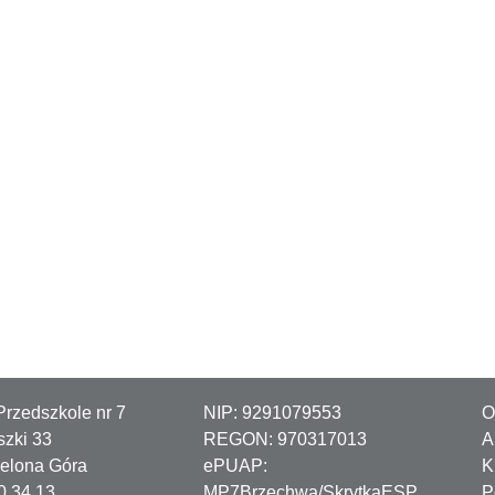
Przedszkole nr 7
NIP:
9291079553
O
szki 33
REGON:
970317013
A
ielona Góra
ePUAP:
K
20 34 13
MP7Brzechwa/SkrytkaESP
P