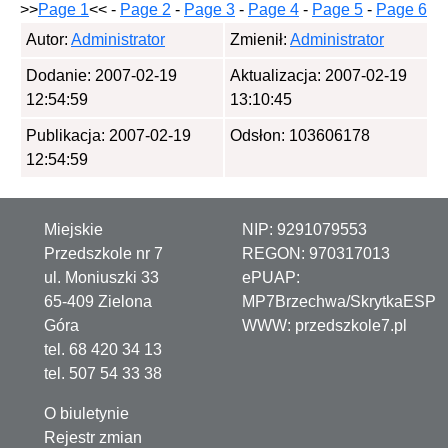
>>
Page 1
<< -
Page 2
-
Page 3
-
Page 4
-
Page 5
-
Page 6
Autor:
Administrator
Zmienił:
Administrator
Dodanie: 2007-02-19
Aktualizacja: 2007-02-19
12:54:59
13:10:45
Publikacja: 2007-02-19
Odsłon: 103606178
12:54:59
Miejskie
NIP:
9291079553
Przedszkole nr 7
REGON:
970317013
ul. Moniuszki 33
ePUAP:
65-409 Zielona
MP7Brzechwa/SkrytkaESP
Góra
WWW:
przedszkole7.pl
tel. 68 420 34 13
tel. 507 54 33 38
O biuletynie
Rejestr zmian