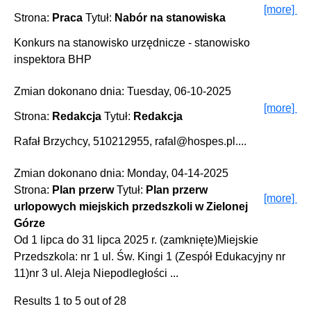
[more]
Strona:
Praca
Tytuł:
Nabór na stanowiska
a
Konkurs na stanowisko urzędnicze - stanowisko
inspektora BHP
Zmian dokonano dnia: Tuesday, 06-10-2025
[more]
Strona:
Redakcja
Tytuł:
Redakcja
Rafał Brzychcy, 510212955, rafal@hospes.pl....
Zmian dokonano dnia: Monday, 04-14-2025
Strona:
Plan przerw
Tytuł:
Plan przerw
[more]
urlopowych miejskich przedszkoli w Zielonej
Górze
otowe
Od 1 lipca do 31 lipca 2025 r. (zamknięte)Miejskie
Przedszkola: nr 1 ul. Św. Kingi 1 (Zespół Edukacyjny nr
11)nr 3 ul. Aleja Niepodległości ...
Results 1 to 5 out of 28